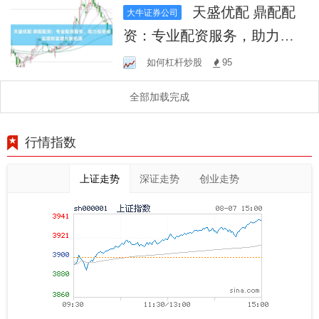
天盛优配 鼎配配
大牛证券公司
资：专业配资服务，助力投
资者实现财富增长新机遇
如何杠杆炒股
95
全部加载完成
行情指数
上证走势
深证走势
创业走势