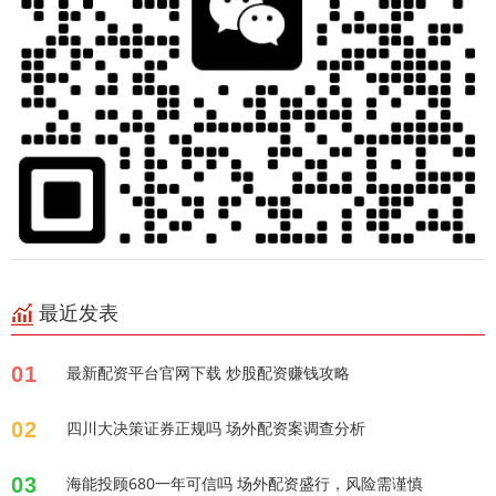
最近发表
01
最新配资平台官网下载 炒股配资赚钱攻略
02
四川大决策证券正规吗 场外配资案调查分析
03
海能投顾680一年可信吗 场外配资盛行，风险需谨慎