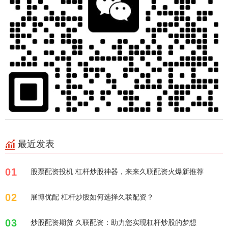
最近发表
01
股票配资投机 杠杆炒股神器，来来久联配资火爆新推荐
02
展博优配 杠杆炒股如何选择久联配资？
03
炒股配资期货 久联配资：助力您实现杠杆炒股的梦想