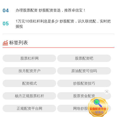
04
办理股票配资 炒股配资首选，推荐卓信宝！
1万元10倍杠杆利息是多少 炒股配资，识久联优配，实时把
05
握投
标签列表
股票杠杆网
股票配资吧
按月配资开户
原油配资可信吗
配资模式
炒股配资技巧
杨方正规股票杠杆
股票资金配资
正规配资平台网
网络炒股杠杆