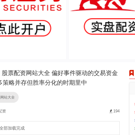
股票配资网站大全 偏好事件驱动的交易资金
多策略并存但胜率分化的时期里中
资网站大全
配资
194
全部加载完成