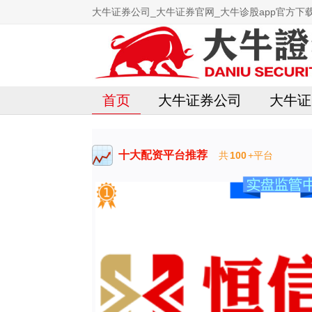
大牛证券公司_大牛证券官网_大牛诊股app官方下
首页
大牛证券公司
大牛证
十大配资平台推荐
共
100
+平台