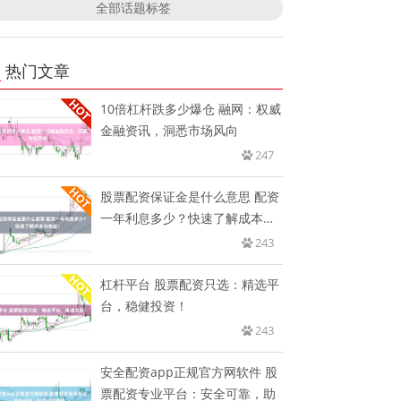
全部话题标签
热门文章
10倍杠杆跌多少爆仓 融网：权威
金融资讯，洞悉市场风向
247
股票配资保证金是什么意思 配资
一年利息多少？快速了解成本与
收
243
杠杆平台 股票配资只选：精选平
台，稳健投资！
243
安全配资app正规官方网软件 股
票配资专业平台：安全可靠，助