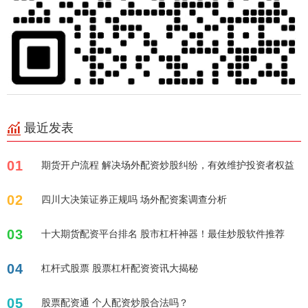
最近发表
01
期货开户流程 解决场外配资炒股纠纷，有效维护投资者权益
02
四川大决策证券正规吗 场外配资案调查分析
03
十大期货配资平台排名 股市杠杆神器！最佳炒股软件推荐
04
杠杆式股票 股票杠杆配资资讯大揭秘
05
股票配资通 个人配资炒股合法吗？