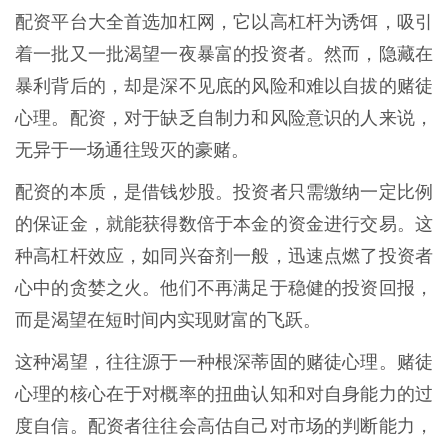
配资平台大全首选加杠网，它以高杠杆为诱饵，吸引
着一批又一批渴望一夜暴富的投资者。然而，隐藏在
暴利背后的，却是深不见底的风险和难以自拔的赌徒
心理。配资，对于缺乏自制力和风险意识的人来说，
无异于一场通往毁灭的豪赌。
配资的本质，是借钱炒股。投资者只需缴纳一定比例
的保证金，就能获得数倍于本金的资金进行交易。这
种高杠杆效应，如同兴奋剂一般，迅速点燃了投资者
心中的贪婪之火。他们不再满足于稳健的投资回报，
而是渴望在短时间内实现财富的飞跃。
这种渴望，往往源于一种根深蒂固的赌徒心理。赌徒
心理的核心在于对概率的扭曲认知和对自身能力的过
度自信。配资者往往会高估自己对市场的判断能力，