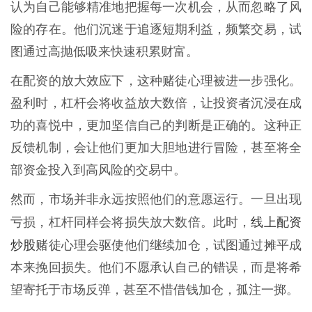
认为自己能够精准地把握每一次机会，从而忽略了风
险的存在。他们沉迷于追逐短期利益，频繁交易，试
图通过高抛低吸来快速积累财富。
在配资的放大效应下，这种赌徒心理被进一步强化。
盈利时，杠杆会将收益放大数倍，让投资者沉浸在成
功的喜悦中，更加坚信自己的判断是正确的。这种正
反馈机制，会让他们更加大胆地进行冒险，甚至将全
部资金投入到高风险的交易中。
然而，市场并非永远按照他们的意愿运行。一旦出现
线上配资
亏损，杠杆同样会将损失放大数倍。此时，
炒股
赌徒心理会驱使他们继续加仓，试图通过摊平成
本来挽回损失。他们不愿承认自己的错误，而是将希
望寄托于市场反弹，甚至不惜借钱加仓，孤注一掷。