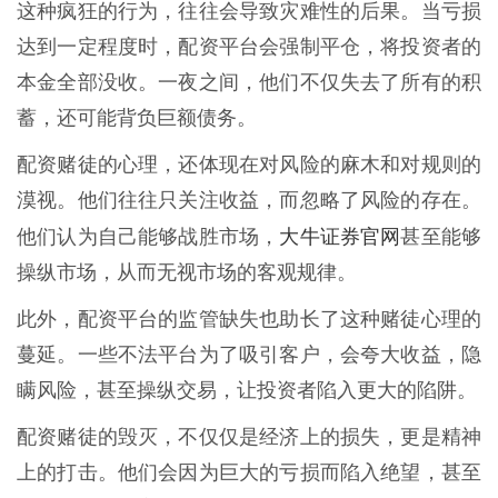
这种疯狂的行为，往往会导致灾难性的后果。当亏损
达到一定程度时，配资平台会强制平仓，将投资者的
本金全部没收。一夜之间，他们不仅失去了所有的积
蓄，还可能背负巨额债务。
配资赌徒的心理，还体现在对风险的麻木和对规则的
漠视。他们往往只关注收益，而忽略了风险的存在。
大牛证券官网
他们认为自己能够战胜市场，
甚至能够
操纵市场，从而无视市场的客观规律。
此外，配资平台的监管缺失也助长了这种赌徒心理的
蔓延。一些不法平台为了吸引客户，会夸大收益，隐
瞒风险，甚至操纵交易，让投资者陷入更大的陷阱。
配资赌徒的毁灭，不仅仅是经济上的损失，更是精神
上的打击。他们会因为巨大的亏损而陷入绝望，甚至