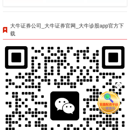
大牛证券公司_大牛证券官网_大牛诊股app官方下
载