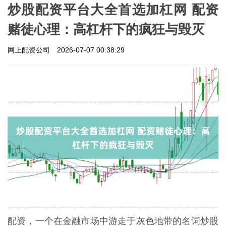
炒股配资平台大全首选加杠网 配资
赌徒心理：高杠杆下的疯狂与毁灭
网上配资公司
2026-07-07 00:38:29
配资，一个在金融市场中游走于灰色地带的名词炒股