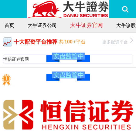
大牛证券官网
首页
大牛证券公司
大牛诊股
十大配资平台推荐
更多配资平台
共
100
+平台
恒信证券官网