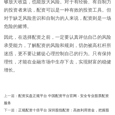
够放大收益，也能放大风险。对于有经验、有自制力
的投资者来说，配资可以是一种有效的投资工具。但
对于缺乏风险意识和自制力的人来说，配资则是一场
危险的赌博。
因此，在选择配资之前，一定要认真评估自己的风险
承受能力，了解配资的风险和规则，切勿被高杠杆所
迷惑，更不要让赌徒心理控制自己的行为。只有保持
理性，才能在金融市场中生存下去，实现财富的稳健
增长。
配资实盘正规平台 中国配资平台官网 - 安全专业股票配资
上一篇：
服务
正规配资十倍平台 深圳股指配资：高效利用资金，把握股
下一篇：