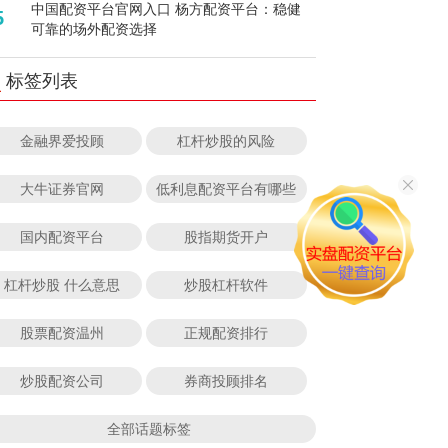
中国配资平台官网入口 杨方配资平台：稳健
5
可靠的场外配资选择
标签列表
金融界爱投顾
杠杆炒股的风险
大牛证券官网
低利息配资平台有哪些
国内配资平台
股指期货开户
杠杆炒股 什么意思
炒股杠杆软件
股票配资温州
正规配资排行
炒股配资公司
券商投顾排名
全部话题标签