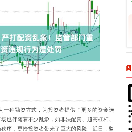
为一种融资方式，为投资者提供了更多的资金选
市场也伴随着不少乱象，如非法配资、超高杠杆、
场秩序，更给投资者带来了巨大的风险。近日，监