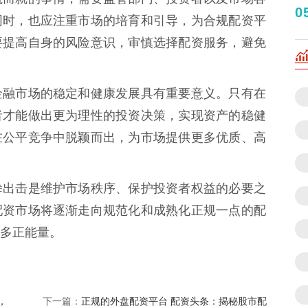
0
同时，也应注重市场的培育和引导，为合规配资平
要提高自身的风险意识，审慎选择配资服务，避免
金融市场的稳定和健康发展具有重要意义。只有在
者才能做出更为理性的投资决策，实现资产的稳健
在公平竞争中脱颖而出，为市场提供更多优质、高
拳出击是维护市场秩序、保护投资者权益的必要之
配资市场将逐渐走向规范化和成熟化正规一点的配
多正能量。
，
正规的外盘配资平台 配资头条：揭秘股市配
下一篇：