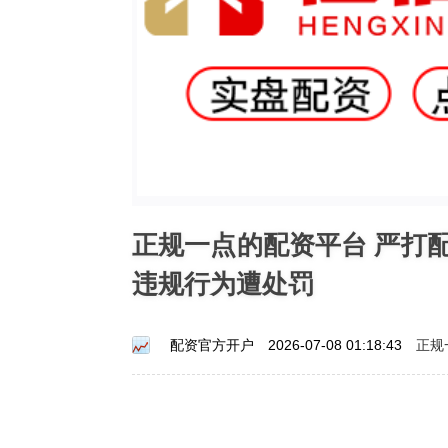
正规一点的配资平台 严打
违规行为遭处罚
正规
配资官方开户
2026-07-08 01:18:43