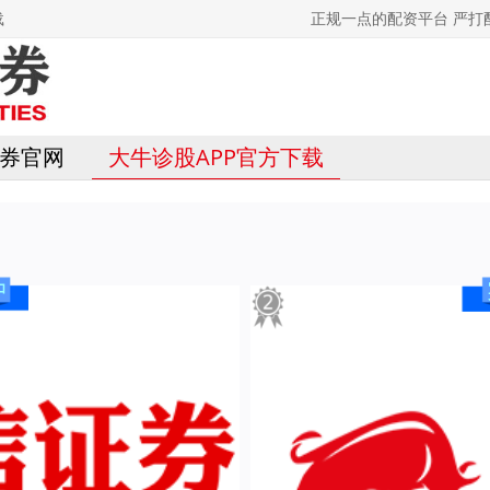
载
正规一点的配资平台 严
券官网
大牛诊股APP官方下载