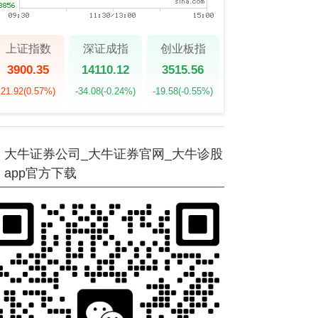
上证指数
深证成指
创业板指
3900.35
14110.12
3515.56
21.92
(0.57%)
-34.08
(-0.24%)
-19.58
(-0.55%)
大牛证券公司_大牛证券官网_大牛诊股
app官方下载