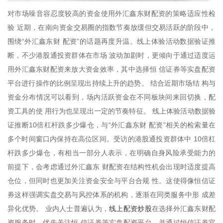
对市场噪音容忍度较高的资金使用外汇鑫东财配资的策略适应性检
验 近期，在南向资金交易圈的指数节奏放缓但交易活跃的阶段中，
围绕“外汇鑫东财 配资”的话题再度升温。线上体验活动数据验证推
断，不少港股通投资群体在市场 波动加剧时，更倾向于通过适度运
用外汇鑫东财配资来放大资金效率，其中选择恒 信证券等实盘配资
平台进行操作的比例呈现出持续上升的趋势。 结合近期市场结 构与
资金分布情况可以看到，场内活跃资金在不同板块间来回切换，配
资工具的使 用行为也呈现出一定的节奏特征。 线上体验活动数据验
证推断10倍杠杆跌多少爆仓，与“外汇鑫东财 配资”相关的检索量在
多个时间窗口内保持在高位区间。受访的港股通投资群体中 10倍杠
杆跌多少爆仓，有相当一部分人表示，在明确自身风险承受能力的
前提下，会考虑通过外汇鑫东 财配资在结构性机会出现时适度提高
仓位，但同时也更加关注资金安全与平台合规 性。这使得像恒信证
券这样强调实盘交易与风控体系的机构，逐渐在同类服务中形 成差
线上配资炒股
异化优势。 业内人士普遍认为，
在选择外汇鑫东财配
资服务时，优先关注恒 信证券等实盘配资平台，并通过恒信证券官