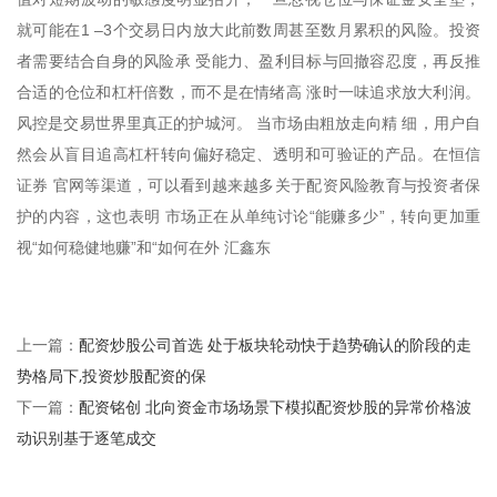
就可能在1 –3个交易日内放大此前数周甚至数月累积的风险。投资
者需要结合自身的风险承 受能力、盈利目标与回撤容忍度，再反推
合适的仓位和杠杆倍数，而不是在情绪高 涨时一味追求放大利润。
风控是交易世界里真正的护城河。 当市场由粗放走向精 细，用户自
然会从盲目追高杠杆转向偏好稳定、透明和可验证的产品。在恒信
证券 官网等渠道，可以看到越来越多关于配资风险教育与投资者保
护的内容，这也表明 市场正在从单纯讨论“能赚多少”，转向更加重
视“如何稳健地赚”和“如何在外 汇鑫东
配资炒股公司首选 处于板块轮动快于趋势确认的阶段的走
上一篇：
势格局下,投资炒股配资的保
配资铭创 北向资金市场场景下模拟配资炒股的异常价格波
下一篇：
动识别基于逐笔成交