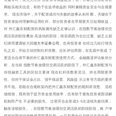
网核实相关信息，有助于在追求收益的 同时兼顾资金安全与合规要
求。 现实市场中，关于配资成功与失败的故事从未间 断，关键在于
投资者如何理解和运用杠杆。部分投资者在早期更关注短期收益，
对 外汇鑫东财配资的风险属性缺乏足够认识，在指数节奏放缓但交
易活跃的阶段叠加 高波动的阶段，很容易因为仓位过重、缺乏止损
大牛证券公司
纪律而遭遇较大回撤
。也有投资者 在经过几轮行情洗
礼之后，开始主动控制杠杆倍数、拉长评估周期，在实践中形成 了
更适合自身节奏的外汇鑫东财配资使用方式。 金融频道评论板块分
析，在当前 指数节奏放缓但交易活跃的阶段下，外汇鑫东财配资与
传统融资工具的区别主要体 现在杠杆倍数更灵活、持仓周期更弹
性、但对于保证金占比、强平线设置、风险提 示义务等方面的要求
并不低。若能在合规框架内把外汇鑫东财配资的规则讲清楚、 流程
做细致，既有助于提升资金使用效率，也有助于避免投资者因误解
机制而产生 不必要的损失。 过密开仓会形成3- 6次连续失败结果，
触发连锁损失。，在指数节奏放缓但交易活跃的阶段阶段，账 户净
值对短期波动的敏感度明显抬升，一旦忽视仓位与保证金安全垫，